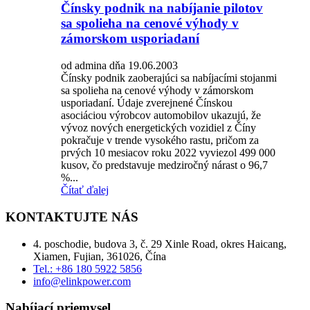
Čínsky podnik na nabíjanie pilotov
sa spolieha na cenové výhody v
zámorskom usporiadaní
od admina dňa 19.06.2003
Čínsky podnik zaoberajúci sa nabíjacími stojanmi
sa spolieha na cenové výhody v zámorskom
usporiadaní. Údaje zverejnené Čínskou
asociáciou výrobcov automobilov ukazujú, že
vývoz nových energetických vozidiel z Číny
pokračuje v trende vysokého rastu, pričom za
prvých 10 mesiacov roku 2022 vyviezol 499 000
kusov, čo predstavuje medziročný nárast o 96,7
%...
Čítať ďalej
KONTAKTUJTE NÁS
4. poschodie, budova 3, č. 29 Xinle Road, okres Haicang,
Xiamen, Fujian, 361026, Čína
Tel.: +86 180 5922 5856
info@elinkpower.com
Nabíjací priemysel