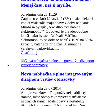
Menej času, než si myslíte.
od admina dňa 23.11.29
Záujem o elektrické vozidlá (EV) rastie, niektorí
vodiči však stále majú obavy z doby nabíjania.
Mnohí sa pýtajú: „Ako dlho trvá nabitie
elektromobilu?“ Odpoveď je pravdepodobne
kratšia, ako by ste očakávali. Väčšina
elektromobilov sa dokáže nabiť z 10 % na 80 %
kapacity batérie za približne 30 minút na
verejných parkoviskách...
Čítať ďalej
Nová nabíjačka s plne integrovaným
dizajnom vrstiev obrazovky
od admina dňa 23.07.2014
Ako prevádzkovateľ a používateľ nabíjacej
stanice, máte obavy z komplexnej inštalácie
nabíjacích staníc? Máte obavy z nestability
rôznych komponentov? Napríklad tradičné