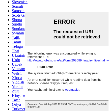
Slovenian
Somali
Samoan
Scots Gaelic
Shona
Sindhi
Sundanese
Swahili
Tajik
Tamil
Telugu
Thai
Ukrainian
Urdu
Uzbek
Vietnamese
Welsh
Xhosa
Yiddish
Yoruba
Zulu
Kinyarwanda
Tatar
Oriya
Turkmen