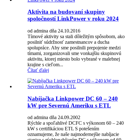
Aktivita na budovaní skupiny
spoločností LinkPower v roku 2024
od admina dňa 24.10.2016
Tímové aktivity sa stali dôležitým spôsobom, ako
posilniť súdržnosť zamestnancov a ducha
spolupráce. Aby sme posilnili prepojenie medzi
tímami, zorganizovali sme vonkajšiu skupinovú
aktivitu, ktorej miesto bolo vybrané v malebnej
krajine s cieľom...
Čítať ďalej
Nabíjačka Linkpower DC 60 – 240
kW pre Severnú Ameriku s ETL
od admina dňa 24.09.2002
Rýchle a spoľahlivé DCFC s výkonom 60 – 240
kW s certifikáciou ETL S potešením
oznamujeme, že naše najmodernejšie nabíjacie
stanice s rýchlonabíjaním DC s výkonom od 60