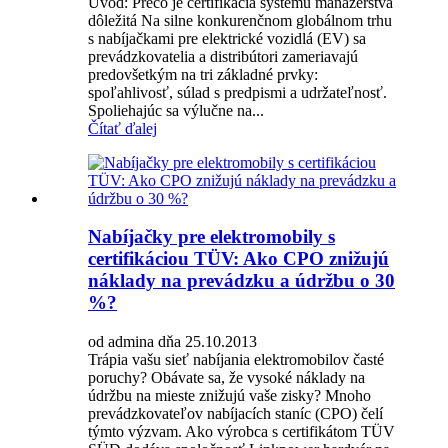
Úvod: Prečo je certifikácia systému manažérstva
dôležitá Na silne konkurenčnom globálnom trhu
s nabíjačkami pre elektrické vozidlá (EV) sa
prevádzkovatelia a distribútori zameriavajú
predovšetkým na tri základné prvky:
spoľahlivosť, súlad s predpismi a udržateľnosť.
Spoliehajúc sa výlučne na...
Čítať ďalej
Nabíjačky pre elektromobily s
certifikáciou TÜV: Ako CPO znižujú
náklady na prevádzku a údržbu o 30
%?
od admina dňa 25.10.2013
Trápia vašu sieť nabíjania elektromobilov časté
poruchy? Obávate sa, že vysoké náklady na
údržbu na mieste znižujú vaše zisky? Mnoho
prevádzkovateľov nabíjacích staníc (CPO) čelí
týmto výzvam. Ako výrobca s certifikátom TÜV