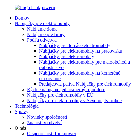
Domov
Nabíjačky pre elektromobily
Nabíjanie doma
Nabíjanie pre firmy
Podľa odvetvia
Nabíjačky pre domáce elektromobily
Nabíjačky pre elektromobily na pracovisku
Nabíjačky pre elektromobily
Nabíjačky pre elektromobily pre maloobchod a
pohostinstvo
Nabíjačky pre elektromobily na komerčné
parkovanie
Predajcovia paliva Nabíjačky pre elektromobily
Rýchle nabíjanie jednosmerným prúdom
Nabíjačky pre elektromobily v EÚ
Nabíjačky pre elektromobily v Severnej Karolíne
Technológia
Správy
Novinky spoločnosti
Znalosti v odvetví
O nás
O spoločnosti Linkpower