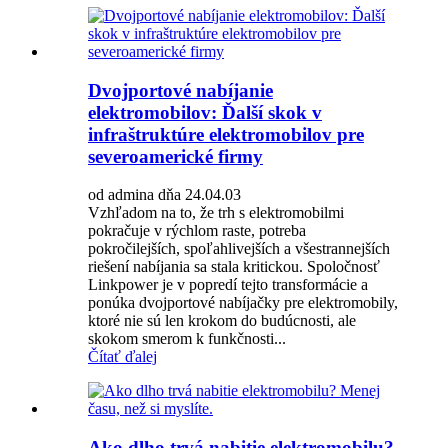
Dvojportové nabíjanie
elektromobilov: Ďalší skok v
infraštruktúre elektromobilov pre
severoamerické firmy
od admina dňa 24.04.03
Vzhľadom na to, že trh s elektromobilmi
pokračuje v rýchlom raste, potreba
pokročilejších, spoľahlivejších a všestrannejších
riešení nabíjania sa stala kritickou. Spoločnosť
Linkpower je v popredí tejto transformácie a
ponúka dvojportové nabíjačky pre elektromobily,
ktoré nie sú len krokom do budúcnosti, ale
skokom smerom k funkčnosti...
Čítať ďalej
Ako dlho trvá nabitie elektromobilu?