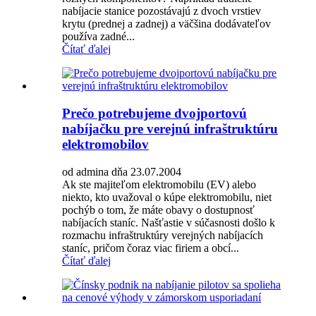
nabíjacie stanice pozostávajú z dvoch vrstiev
krytu (prednej a zadnej) a väčšina dodávateľov
používa zadné...
Čítať ďalej
Prečo potrebujeme dvojportovú
nabíjačku pre verejnú infraštruktúru
elektromobilov
od admina dňa 23.07.2004
Ak ste majiteľom elektromobilu (EV) alebo
niekto, kto uvažoval o kúpe elektromobilu, niet
pochýb o tom, že máte obavy o dostupnosť
nabíjacích staníc. Našťastie v súčasnosti došlo k
rozmachu infraštruktúry verejných nabíjacích
staníc, pričom čoraz viac firiem a obcí...
Čítať ďalej