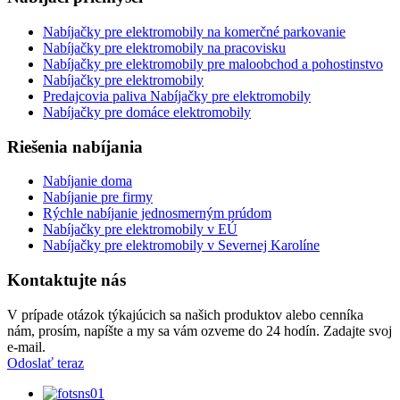
Nabíjačky pre elektromobily na komerčné parkovanie
Nabíjačky pre elektromobily na pracovisku
Nabíjačky pre elektromobily pre maloobchod a pohostinstvo
Nabíjačky pre elektromobily
Predajcovia paliva Nabíjačky pre elektromobily
Nabíjačky pre domáce elektromobily
Riešenia nabíjania
Nabíjanie doma
Nabíjanie pre firmy
Rýchle nabíjanie jednosmerným prúdom
Nabíjačky pre elektromobily v EÚ
Nabíjačky pre elektromobily v Severnej Karolíne
Kontaktujte nás
V prípade otázok týkajúcich sa našich produktov alebo cenníka
nám, prosím, napíšte a my sa vám ozveme do 24 hodín. Zadajte svoj
e-mail.
Odoslať teraz