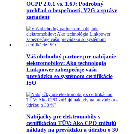
OCPP 2.0.1 vs. 1.6J: Podrobný
prehľad o bezpečnosti, V2G a správe
zariadení
Váš obchodný partner pre nabíjanie
elektromobilov: Ako technológia
Linkpower zabezpečuje vašu
prevádzku so systémom certifikácie
ISO
Nabíjačky pre elektromobily s
certifikáciou TÜV: Ako CPO znižujú
náklady na prevádzku a údržbu o 30