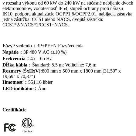
v rozsahu výkonu od 60 kW do 240 kW na súčasné nabíjanie dvoch
elektromobilov, vodotesnosť IP54, stupeň ochrany proti nárazu
IK10, podpora aktualizácie OCPP1.6/OCPP2.01, nabíjacia zásuvka:
jedna zástrčka: CCS1 alebo NACS, dvojitá zástrčka:
CCS1*2/NACS*2/CCS1+NACS.
Fázy / vedenia：
3P+PE+N Fázy/vedenia
Napätie：
3P 480 V AC (±10 %)
Frekvencia：
45 – 65 Hz
Dĺžka kábla：
Štandard: 5,5 m; Voliteľné: 7,6 m
Rozmery (ŠxHxV):
800 mm x 500 mm x 1800 mm (31,50″ x
19,69″ x 70,87″)
Hmotnosť：
551,16 libier
LED indikátor：
Áno
Certifikácie