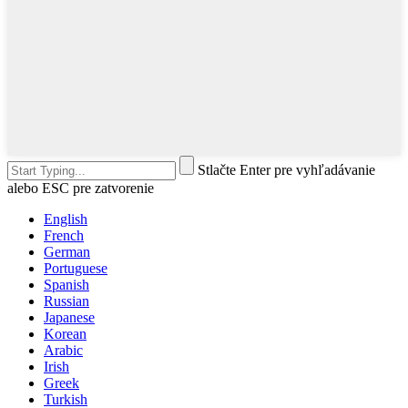
Stlačte Enter pre vyhľadávanie
alebo ESC pre zatvorenie
English
French
German
Portuguese
Spanish
Russian
Japanese
Korean
Arabic
Irish
Greek
Turkish