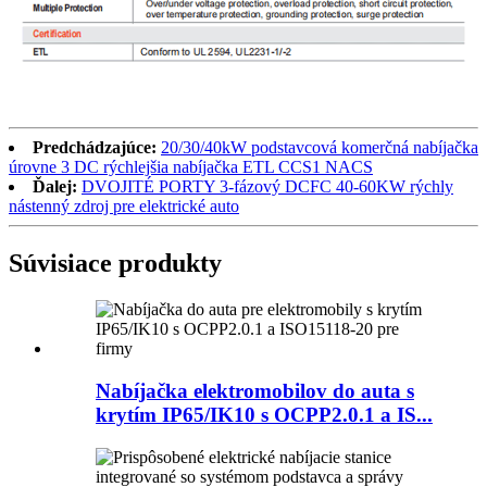
Predchádzajúce:
20/30/40kW podstavcová komerčná nabíjačka
úrovne 3 DC rýchlejšia nabíjačka ETL CCS1 NACS
Ďalej:
DVOJITÉ PORTY 3-fázový DCFC 40-60KW rýchly
nástenný zdroj pre elektrické auto
Súvisiace produkty
Nabíjačka elektromobilov do auta s
krytím IP65/IK10 s OCPP2.0.1 a IS...