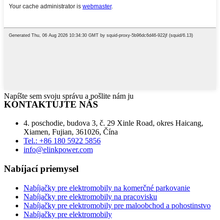
Napíšte sem svoju správu a pošlite nám ju
KONTAKTUJTE NÁS
4. poschodie, budova 3, č. 29 Xinle Road, okres Haicang,
Xiamen, Fujian, 361026, Čína
Tel.: +86 180 5922 5856
info@elinkpower.com
Nabíjací priemysel
Nabíjačky pre elektromobily na komerčné parkovanie
Nabíjačky pre elektromobily na pracovisku
Nabíjačky pre elektromobily pre maloobchod a pohostinstvo
Nabíjačky pre elektromobily