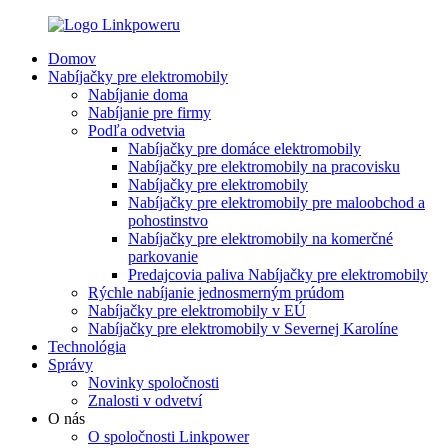
Domov
Nabíjačky pre elektromobily
Nabíjanie doma
Nabíjanie pre firmy
Podľa odvetvia
Nabíjačky pre domáce elektromobily
Nabíjačky pre elektromobily na pracovisku
Nabíjačky pre elektromobily
Nabíjačky pre elektromobily pre maloobchod a
pohostinstvo
Nabíjačky pre elektromobily na komerčné
parkovanie
Predajcovia paliva Nabíjačky pre elektromobily
Rýchle nabíjanie jednosmerným prúdom
Nabíjačky pre elektromobily v EÚ
Nabíjačky pre elektromobily v Severnej Karolíne
Technológia
Správy
Novinky spoločnosti
Znalosti v odvetví
O nás
O spoločnosti Linkpower